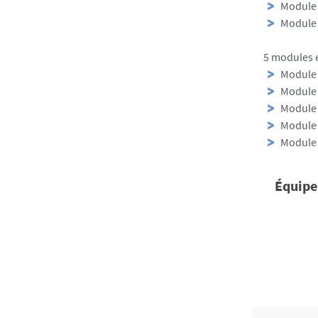
Module 
Module 
5 modules e
Module 
Module 
Module 
Module 
Module 
Équipe
Respons
Dr Lucil
Maître de
Néphrolo
CHU de N
Universi