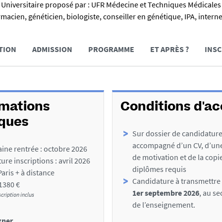
 Universitaire proposé par : UFR Médecine et Techniques Médicales d
macien, généticien, biologiste, conseiller en génétique, IPA, intern
TION
ADMISSION
PROGRAMME
ET APRÈS ?
INSC
rmations
Conditions d'a
iques
Sur dossier de candidatur
accompagné d’un CV, d’une
ine rentrée : octobre 2026
de motivation et de la copi
ure inscriptions : avril 2026
diplômes requis
Paris + à distance
Candidature à transmettre
 1380 €
1er septembre 2026
, au se
scription inclus
de l’enseignement.
gner