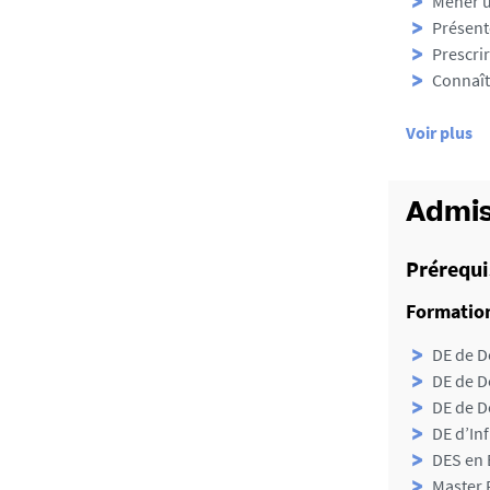
Mener u
Présent
Prescri
Connaît
d
Voir plus
e
d
é
Admis
t
a
Prérequi
i
Formation
l
s
DE de D
DE de D
DE de D
DE d’In
DES en 
Master 