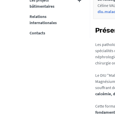
Les projets
c
Céline VAL
bâtimentaires
t
diu.mala
Relations
i
internationales
o
Prése
Contacts
n
s
Les patholo
spécialités
d
néphrologie
e
chirurgie o
l
a
Le DIU "Ma
Magnésium" 
f
souffrant 
i
calcémie, 
c
Cette forma
h
fondamenta