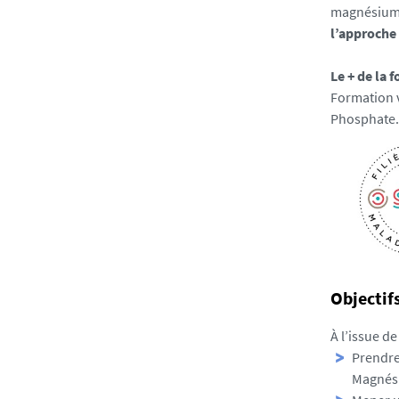
e
magnésium.
l’approche
Le + de la 
Formation v
Phosphate.
Objectif
À l’issue de
Prendre
Magnés