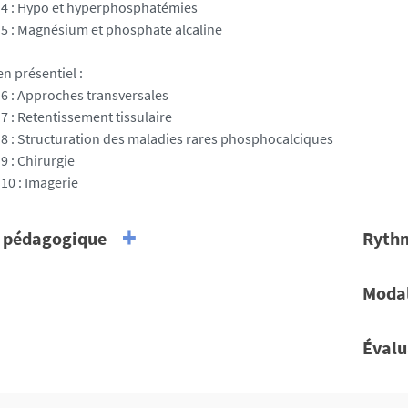
4 : Hypo et hyperphosphatémies
5 : Magnésium et phosphate alcaline
n présentiel :
6 : Approches transversales
7 : Retentissement tissulaire
8 : Structuration des maladies rares phosphocalciques
9 : Chirurgie
10 : Imagerie
 pédagogique
Ryth
Compat
able pédagogique
Modal
e FIGUERES
Durée t
 Conférence Universitaire - Praticien Hospitalier en
Présen
For
gie et immunologie clinique, Nantes Université -
Évalu
(5 
antes
Moyens
For
Un dipl
Alt
(5 
té coordonnatrice du DIU : Centre coordonnateur
des épr
Mis