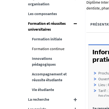
R
Diplôme Inter
organisation
dentiste, phar
é
Les composantes
s
A
Formation et réussites
PRÉSENTA
u
universitaires
c
m
c
Formation initiale
é
D
é
Formation continue
é
d
Info
Innovations
t
e
prat
pédagogiques
a
r
Procha
i
Accompagnement et
a
Ouvert
réussite étudiante
l
u
Lieu : 
s
Vie étudiante
x
Tarif :
frais d'in
s
La recherche
e
Se rensei