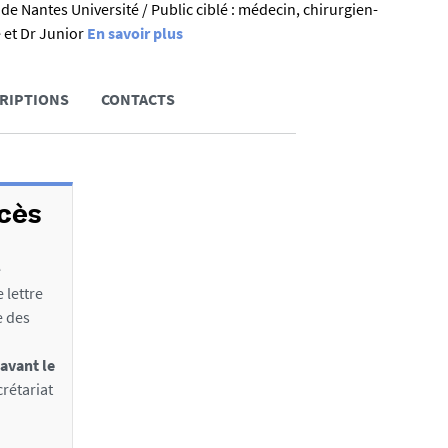
e Nantes Université / Public ciblé : médecin, chirurgien-
e et Dr Junior
En savoir plus
RIPTIONS
CONTACTS
ccès
e
 lettre
e des
avant le
crétariat