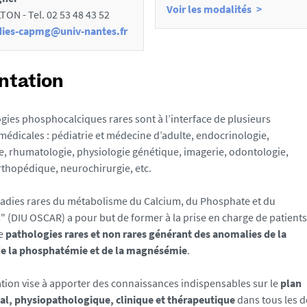
Voir les modalités
TON - Tel. 02 53 48 43 52
dies-capmg@univ-nantes.fr
ntation
gies phosphocalciques rares sont à l’interface de plusieurs
 médicales : pédiatrie et médecine d’adulte, endocrinologie,
, rhumatologie, physiologie génétique, imagerie, odontologie,
rthopédique, neurochirurgie, etc.
ladies rares du métabolisme du Calcium, du Phosphate et du
(DIU OSCAR) a pour but de former à la prise en charge de patients
de
pathologies rares et non rares générant des anomalies de la
de la phosphatémie et de la magnésémie
.
tion vise à apporter des connaissances indispensables sur le
plan
l, physiopathologique, clinique et thérapeutique
dans tous les 