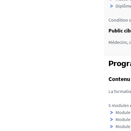
Diplôme
Condition s
Public cib
Médecins, c
Prog
Contenu 
La formati
5 modules e
Module 
Module 
Module 