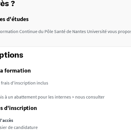
Sta
ès ?
OSCAR, Université Paris Saclay - Responsable
pla
Pré
ique Pr Agnès LINGLART,
PU-PH en Endocrinologie-
Exa
es d'études
gie pédiatrique, Université Paris Saclay - Hôpital
Par
APHP
con
Formation Continue du Pôle Santé de Nantes Université vous propose
Ass
ants experts
 spécialistes en néphrologie, physiologie &
siologie, rhumatologie maladies osseuses,
iptions
logie, chirurgie digestive et endocrinienne,
gie, pédiatrie, génétique moléculaire &
la formation
tique, neurochirurgie pédiatrique, orthopédie
 frais d'inscription inclus
ciale, médecine bucco-dentaire, médecine nucléaire
ie moléculaire, radio-diagnostic & imagerie
is à un abattement pour les internes > nous consulter
 spécialistes filières et plateformes maladies rares.
s d'inscription
d'accès
sier de candidature