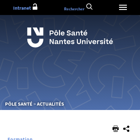
Aller
Intranet
Rechercher
au
contenu
Vous
PÔLE SANTÉ
ACTUALITÉS
êtes
ici :
Formation