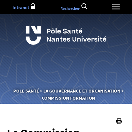
Aller
Intranet
Rechercher
au
contenu
Vous
PÔLE SANTÉ
LA GOUVERNANCE ET ORGANISATION
êtes
COMMISSION FORMATION
ici :