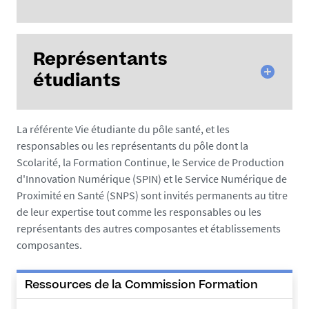
Hassane NAZIH et Sophie FOUGERAY (UFR de
Pharmacie)
Gildas RETHORE (UFR d'Odontologie)
Nathalie ALGLAVE (institut de formation en soins
Représentants
Christophe CORNU (UFR de STAPS)
infirmiers)
étudiants
Blandine COADIC (institut régional de formation
aux métiers de rééducation et de réadaptation)
Isabelle DERRENDINGER (école de sages-femmes)
La référente Vie étudiante du pôle santé, et les
Maël BULTEAU
responsables ou les représentants du pôle dont la
Anaëlle DEUDE
Scolarité, la Formation Continue, le Service de Production
Ethan DANTO
d'Innovation Numérique (SPIN) et le Service Numérique de
Lylou XEMARD
Proximité en Santé (SNPS) sont invités permanents au titre
Soën NIORT
de leur expertise tout comme les responsables ou les
représentants des autres composantes et établissements
composantes.
Ressources de la Commission Formation