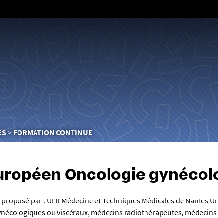
Aller
au
contenu
ES
FORMATION CONTINUE
uropéen Oncologie gynéco
proposé par : UFR Médecine et Techniques Médicales de Nantes Univ
gynécologiques ou viscéraux, médecins radiothérapeutes, médecin