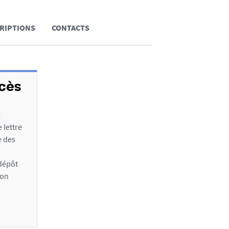
RIPTIONS
CONTACTS
ccès
e
 lettre
e des
 dépôt
son