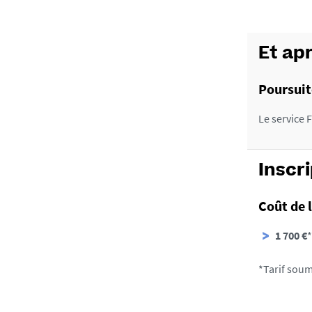
Cancérol
Coordina
Et apr
Dr Cécil
Praticien
Poursuit
Cancérol
Le service 
Coordina
Pr Fabri
Professeu
Inscr
gynécolog
Paris
Coût de 
Nos inte
1 700 €
*
Médecins 
oncologi
*Tarif soum