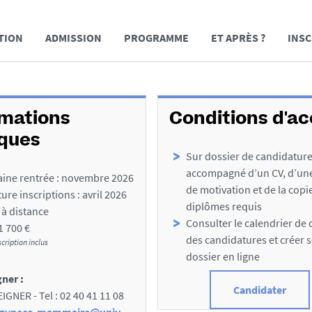
TION
ADMISSION
PROGRAMME
ET APRÈS ?
INSC
rmations
Conditions d'a
iques
Sur dossier de candidatur
accompagné d’un CV, d’une
ine rentrée : novembre 2026
de motivation et de la copi
ure inscriptions : avril 2026
diplômes requis
: à distance
Consulter le calendrier de
 1 700 €
des candidatures et créer 
scription inclus
dossier en ligne
ner :
Candidater
EIGNER - Tel : 02 40 41 11 08