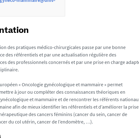
-gyneco-mammaire@univ-
ntation
ion des pratiques médico-chirurgicales passe par une bonne
e des référentiels et par une actualisation régulière des
es des professionnels concernés et par une prise en charge adapt
iplinaire.
Européen « Oncologie gynécologique et mammaire » permet
 mettre à jour ou compléter des connaissances théoriques en
ynécologique et mammaire et de rencontrer les référents nationau
aine afin de mieux identifier les référentiels et d’améliorer la prise
hérapeutique des cancers féminins (cancer du sein, cancer de
ancer du col utérin, cancer de l’endomètre, …).
s