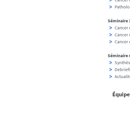
Patholo
Séminaire 
Cancer d
Cancer 
Cancer 
Séminaire 
Synthè
Debrief
Actualit
Équipe
Respons
Jean-Sé
Professeu
Praticien