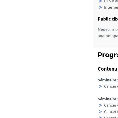
DES d’a
Internes
Public cib
Médecins o
anatomopath
Prog
Contenu 
Séminaire 
Cancer 
Séminaire 
Cancer 
Cancer 
Cancer 