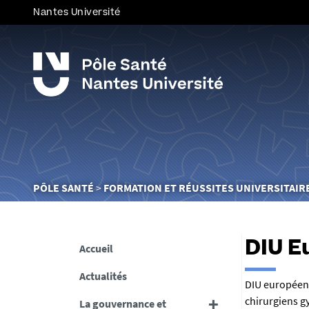
Nantes Université
Vous
PÔLE SANTÉ
FORMATION ET RÉUSSITES UNIVERSITAIR
êtes
ici :
DIU E
Accueil
Actualités
R
DIU européen 
chirurgiens 
La gouvernance et
é