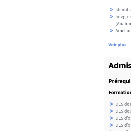
Identifi
Intégrer
(Anatom
Amélior
d
Voir plus
e
d
é
Admis
t
a
Prérequi
i
Formation
l
s
DES de 
DES de 
DES d’o
DES d’o