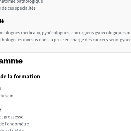
natomie pathologique
 de ces spécialités
lé
ncologues médicaux, gynécologues, chirurgiens gynécologiques ou
ologistes investis dans la prise en charge des cancers séno-gyné
ramme
de la formation
1
du sein
2
et grossesse
de l’endomètre
du col utérin