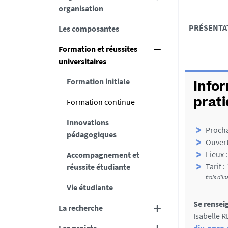
organisation
s
A
PRÉSENTA
Les composantes
u
c
m
Formation et réussites
c
é
universitaires
D
é
Formation initiale
é
d
Info
t
e
Formation continue
prat
a
r
Innovations
Procha
i
a
pédagogiques
Ouvert
l
u
Lieux 
Accompagnement et
s
x
Tarif :
réussite étudiante
frais d'in
s
Vie étudiante
e
Se renseig
La recherche
c
Isabelle R