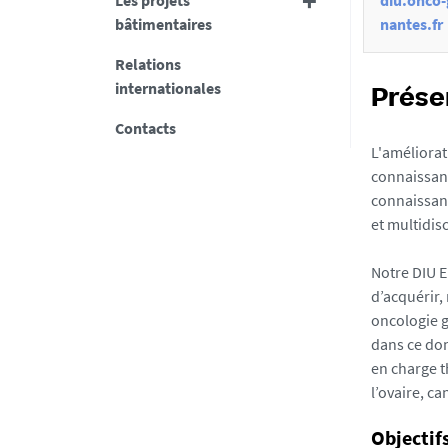
t
Les projets
diu.onco
bâtimentaires
nantes.fr
i
o
Relations
internationales
n
Prése
s
Contacts
L'améliorat
d
connaissanc
e
connaissanc
l
et multidisc
a
Notre DIU 
f
d’acquérir,
i
oncologie g
c
dans ce dom
en charge t
h
l’ovaire, c
e
Objectif