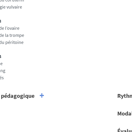
gie vulvaire
3
e l’ovaire
de la trompe
du péritoine
4
se
ing
és
 pédagogique
Ryth
Compat
able pédagogique
Modal
bastien FRENEL,
Durée t
r des Universités, Nantes Université
Présen
 Hospitalier en oncologie médicale, Institut de
Évalu
For