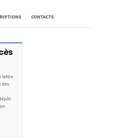
RIPTIONS
CONTACTS
ccès
e
 lettre
e des
 dépôt
son