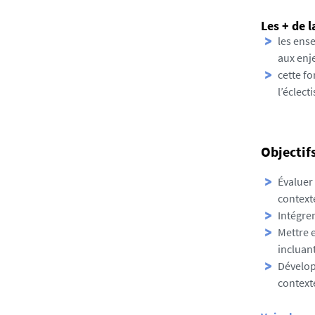
Les + de 
les ens
aux enje
cette f
l’éclec
Objectif
Évaluer
contexte
Intégrer
Mettre 
incluant
Développ
contexte