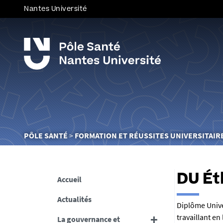
Nantes Université
Vous
PÔLE SANTÉ
FORMATION ET RÉUSSITES UNIVERSITAIR
êtes
ici :
DU Ét
Accueil
Actualités
R
Diplôme Unive
travaillant en
La gouvernance et
é