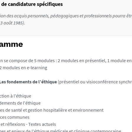
 de candidature spécifiques
ion des acquis personnels, pédagogiques et professionnels pourra être
23 août 1985).
ramme
n se compose de 5 modules : 2 modules en présentiel, 1 module en 
 2 modules en e-learning
 Les fondements de l’éthique
(présentiel ou visioconférence synchr
tion à l'éthique
dements de l'éthique
ues de santé et gestion hospitalière et environnement
nces communes
et réflexions - Textes actuels
es et enjeux de l'éthique médicale et clinique contemporaine