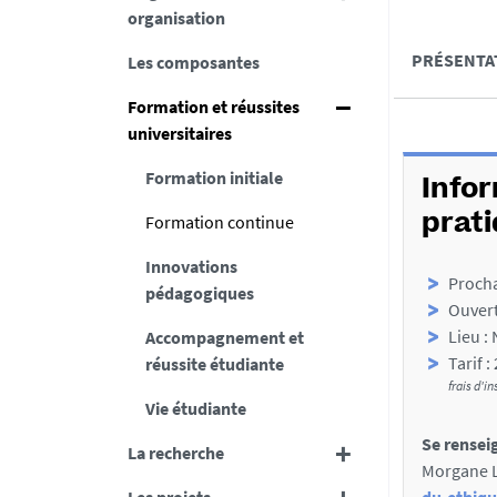
organisation
s
A
PRÉSENTA
Les composantes
u
c
m
Formation et réussites
c
é
universitaires
D
é
Formation initiale
é
d
Info
t
e
Formation continue
prat
a
r
Innovations
Procha
i
a
pédagogiques
Ouvert
l
u
Lieu :
Accompagnement et
s
x
Tarif :
réussite étudiante
frais d'in
s
Vie étudiante
e
Se renseig
La recherche
c
Morgane LE