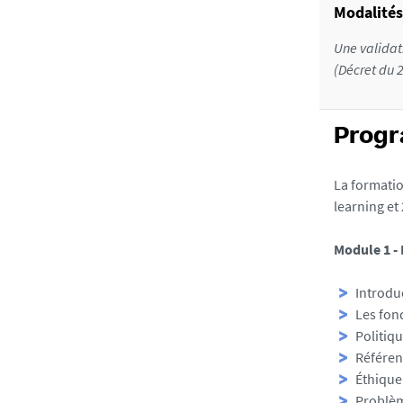
Modalités
Une validat
(Décret du 
Prog
La formatio
learning et
Module 1 -
Introduc
Les fon
Politiq
Référe
Éthique 
Problèm