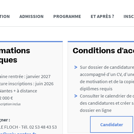
TION
ADMISSION
PROGRAMME
ET APRÈS ?
INSC
rmations
Conditions d'a
iques
Sur dossier de candidatur
accompagné d’un CV, d’une
ine rentrée : janvier 2027
de motivation et de la copi
ure inscriptions : juin 2026
diplômes requis
 Nantes + à distance
Consulter le calendrier de
 2 000 €
des candidatures et créer 
scription inclus
dossier en ligne
ner :
Candidater
 FLOCH - Tél. 02 53 48 43 53