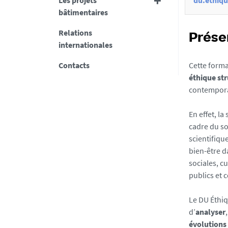
t
Les projets
du.ethiqu
bâtimentaires
i
o
Relations
Prése
internationales
n
s
Contacts
Cette forma
éthique st
d
contemporai
e
l
En effet, la
a
cadre du so
scientifiqu
f
bien-être 
i
sociales, c
c
publics et c
h
Le DU Éthiq
e
d’
analyser
évolutions 