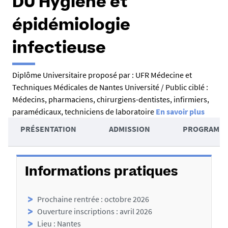
DU Hygiène et
épidémiologie
infectieuse
R
Diplôme Universitaire proposé par : UFR Médecine et
Techniques Médicales de Nantes Université / Public ciblé :
é
Médecins, pharmaciens, chirurgiens-dentistes, infirmiers,
s
paramédicaux, techniciens de laboratoire
En savoir plus
u
A
PRÉSENTATION
ADMISSION
PROGRAMM
m
c
D
é
c
é
é
Informations pratiques
t
d
Prochaine rentrée : octobre 2026
a
e
Ouverture inscriptions : avril 2026
i
r
Lieu : Nantes