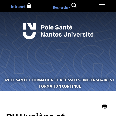
Aller
Intranet
Rechercher
au
contenu
Vous
PÔLE SANTÉ
FORMATION ET RÉUSSITES UNIVERSITAIRES
êtes
FORMATION CONTINUE
ici :