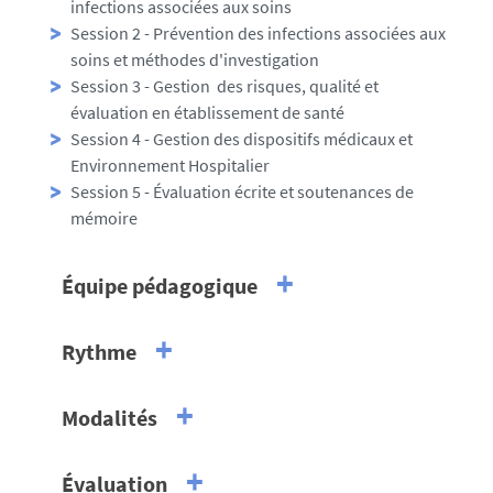
infections associées aux soins
Session 2 - Prévention des infections associées aux
soins et méthodes d'investigation
Session 3 - Gestion des risques, qualité et
évaluation en établissement de santé
Session 4 - Gestion des dispositifs médicaux et
Environnement Hospitalier
Session 5 - Évaluation écrite et soutenances de
mémoire
Équipe pédagogique
Responsable pédagogique
Rythme
Pr Stéphane CORVEC
Professeur des Universités, Praticien
Compatibilité avec une activité
Hospitalier
professionnelle
en bactériologie,
Nantes Université -
CHU
Modalités
de Nantes
Durée totale de la formation : 138,5 heures
Présentiel
Évaluation
Coordinatrice pédagogique