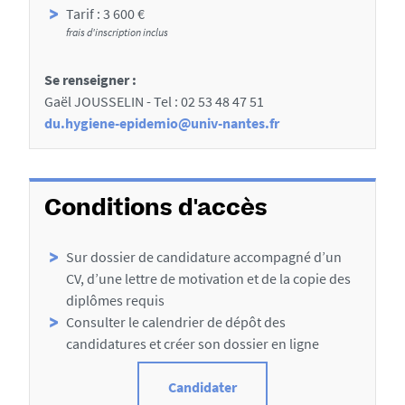
l
a
Tarif : 3 600 €
s
frais d'inscription inclus
u
x
Se renseigner :
s
Gaël JOUSSELIN - Tel : 02 53 48 47 51
e
du.hygiene-epidemio@univ-nantes.fr
c
t
i
Conditions d'accès
o
Sur dossier de candidature accompagné d’un
n
CV, d’une lettre de motivation et de la copie des
s
diplômes requis
d
Consulter le calendrier de dépôt
des
candidatures et créer son dossier en ligne
e
l
Candidater