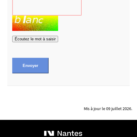
t
s
.
S
i
v
Écoutez le mot à saisir
o
u
s
Envoyer
ê
t
e
s
h
u
Mis à jour le 09 juillet 2026.
m
a
i
n