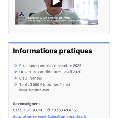
s
u
x
s
e
c
t
Informations pratiques
i
o
Prochaine rentrée : novembre 2026
n
Ouverture candidatures : avril 2026
Lieu : Nantes
s
Tarif : 3 850 € (pour les 2 ans)
d
frais d'inscription inclus
e
Se renseigner :
l
Gaël JOUSSELIN - Tél. : 02 53 48 47 51
a
du.pratiques-expertales@univ-nantes.fr