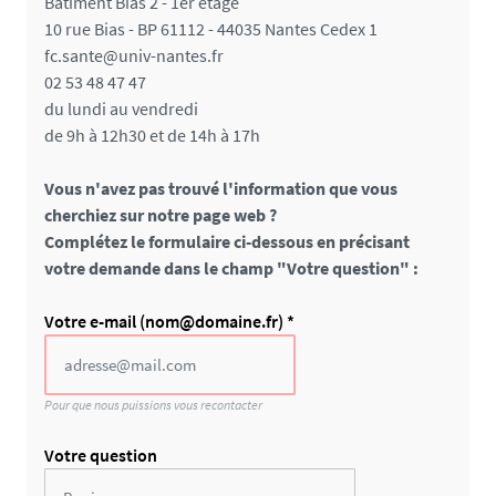
Bâtiment Bias 2 - 1er étage
10 rue Bias - BP 61112 - 44035 Nantes Cedex 1
fc.sante@univ-nantes.fr
02 53 48 47 47
du lundi au vendredi
de 9h à 12h30 et de 14h à 17h
Vous n'avez pas trouvé l'information que vous
cherchiez sur notre page web ?
Complétez le formulaire ci-dessous en précisant
votre demande dans le champ "Votre question" :
C
Votre e-mail (nom@domaine.fr) *
h
a
m
Pour que nous puissions vous recontacter
p
p
Votre question
o