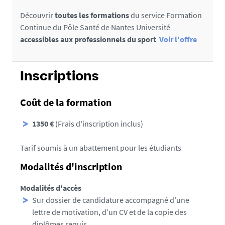
Marjorie BERNIER, MCF, Université de Bretagne
situation, travail de groupe, e-learning
Occidentale, Laboratoire CREAD
Découvrir
toutes les formations
du service Formation
Mise à disposition de ressources
Jean FOURNIER, MCF, Université de Paris Nanterre
Continue du Pôle Santé de Nantes Université
pédagogiques sur la plateforme de
accessibles aux professionnels du sport
Voir l'offre
l’Université
Accessibilité
Inscriptions
Ce diplôme est accessible aux personnes en
situation de handicap.
Coût de la formation
Renseignements auprès du
Relais handicap
1350 €
(Frais d'inscription inclus)
Tarif soumis à un abattement pour les étudiants
Modalités d'inscription
Modalités d'accès
Sur dossier de candidature accompagné d’une
lettre de motivation, d’un CV et de la copie des
diplômes requis