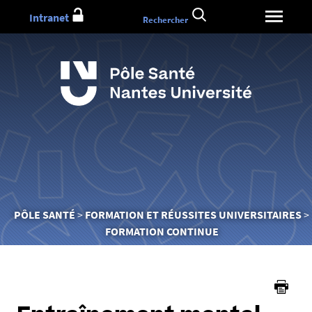
Aller
Intranet
Rechercher
au
contenu
Vous
PÔLE SANTÉ
FORMATION ET RÉUSSITES UNIVERSITAIRES
êtes
FORMATION CONTINUE
ici :