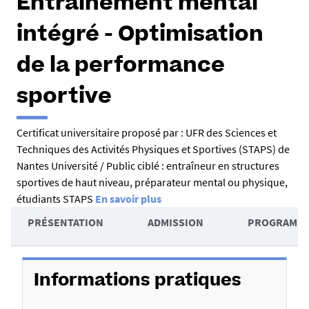
Entraînement mental
intégré - Optimisation
de la performance
sportive
R
Certificat universitaire proposé par : UFR des Sciences et
Techniques des Activités Physiques et Sportives (STAPS) de
é
Nantes Université / Public ciblé : entraîneur en structures
s
sportives de haut niveau, préparateur mental ou physique,
u
étudiants STAPS
En savoir plus
A
m
PRÉSENTATION
ADMISSION
PROGRAMM
c
é
D
c
é
é
Informations pratiques
t
d