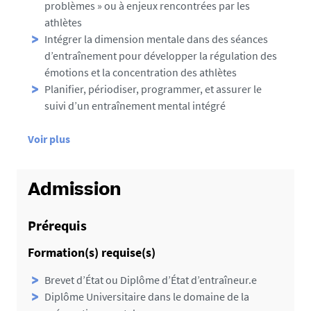
problèmes » ou à enjeux rencontrées par les
athlètes
Intégrer la dimension mentale dans des séances
d’entraînement pour développer la régulation des
émotions et la concentration des athlètes
Planifier, périodiser, programmer, et assurer le
suivi d’un entraînement mental intégré
d
Voir plus
e
d
é
Admission
t
a
Prérequis
i
Formation(s) requise(s)
l
s
Brevet d’État ou Diplôme d’État d’entraîneur.e
Diplôme Universitaire dans le domaine de la