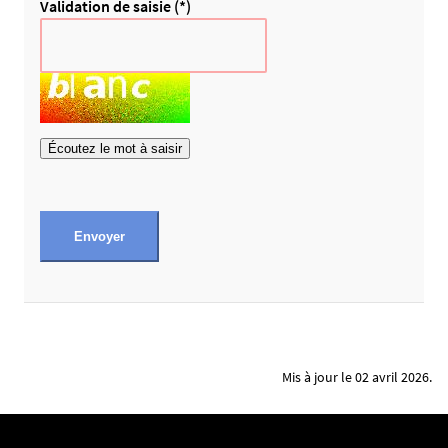
o
Validation de saisie (*)
t
s
.
S
i
v
Écoutez le mot à saisir
o
u
s
Envoyer
ê
t
e
s
h
u
Mis à jour le 02 avril 2026.
m
a
i