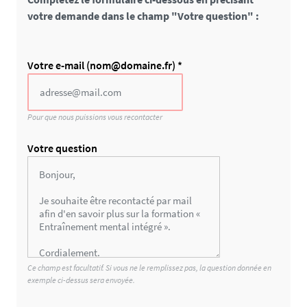
votre demande dans le champ "Votre question" :
C
Votre e-mail (nom@domaine.fr) *
h
a
m
Pour que nous puissions vous recontacter
p
p
Votre question
o
u
r
l
e
s
r
Ce champ est facultatif. Si vous ne le remplissez pas, la question donnée en
o
exemple ci-dessus sera envoyée.
b