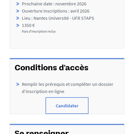
Prochaine date : novembre 2026
a
e
Ouverture inscriptions : avril 2026
i
r
Lieu : Nantes Université - UFR STAPS
l
a
1350 €
s
frais d'inscription inclus
u
x
s
e
Conditions d'accès
c
t
Remplir les prérequis et compléter un dossier
i
d'inscription en ligne
o
Candidater
n
s
d