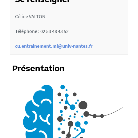
Se renseigner
e
l
Céline VALTON
a
f
Téléphone :
02 53 48 43 52
i
cu.entrainement.mi@univ-nantes.fr
c
h
e
Présentation