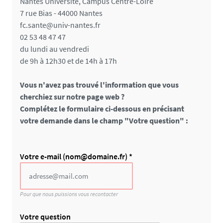
Nantes Université, Campus Centre-Loire
7 rue Bias - 44000 Nantes
fc.sante@univ-nantes.fr
02 53 48 47 47
du lundi au vendredi
de 9h à 12h30 et de 14h à 17h
Vous n'avez pas trouvé l'information que vous
cherchiez sur notre page web ?
Complétez le formulaire ci-dessous en précisant
votre demande dans le champ "Votre question" :
C
Votre e-mail (nom@domaine.fr) *
h
a
m
Pour que nous puissions vous recontacter
p
p
Votre question