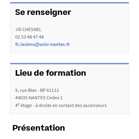
s
u
Se renseigner
x
s
Jill CHESNEL
e
02 53 48 47 48
fc.lesimu@univ-nantes.fr
c
t
i
Lieu de formation
o
n
9, rue Bias - BP 61112
s
44035 NANTES Cedex 1
d
e
4
étage - à droite en sortant des ascenseurs
e
l
Présentation
a