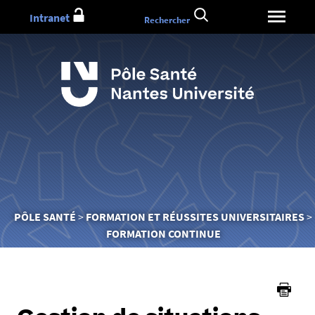
Aller
Intranet
Rechercher
au
contenu
Vous
PÔLE SANTÉ
FORMATION ET RÉUSSITES UNIVERSITAIRES
êtes
FORMATION CONTINUE
ici :