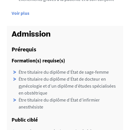
d
Voir plus
e
d
é
Admission
t
a
Prérequis
i
Formation(s) requise(s)
l
s
Être titulaire du diplôme d’État de sage-femme
Être titulaire du diplôme d’État de docteur en
gynécologie et d’un diplôme d’études spécialisées
en obstétrique
Être titulaire du diplôme d’État d’infirmier
anesthésiste
Public ciblé