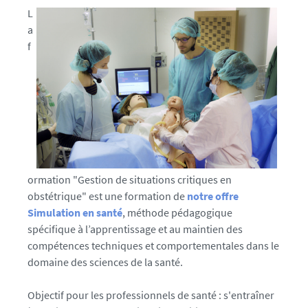
f
L
i
a
f
c
h
e
ormation "Gestion de situations critiques en
obstétrique" est une formation de
notre offre
Simulation en santé
, méthode pédagogique
spécifique à l’apprentissage et au maintien des
compétences techniques et comportementales dans le
domaine des sciences de la santé.
Objectif pour les professionnels de santé : s'entraîner