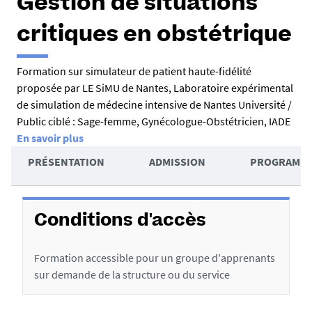
Gestion de situations
critiques en obstétrique
R
Formation sur simulateur de patient haute-fidélité
proposée par LE SiMU de Nantes, Laboratoire expérimental
é
de simulation de médecine intensive de Nantes Université /
s
Public ciblé : Sage-femme, Gynécologue-Obstétricien, IADE
u
En savoir plus
A
m
PRÉSENTATION
ADMISSION
PROGRAMM
c
é
D
c
é
é
Conditions d'accès
t
d
Formation accessible pour un groupe d'apprenants
a
e
sur demande de la structure ou du service
i
r
l
a