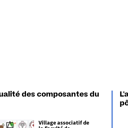
tualité des composantes du
L'
pô
Village associatif de