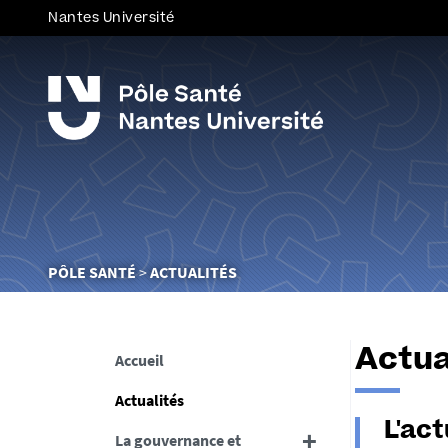
Nantes Université
Vous
PÔLE SANTÉ
ACTUALITÉS
êtes
ici :
Actua
Accueil
Actualités
L'act
La gouvernance et