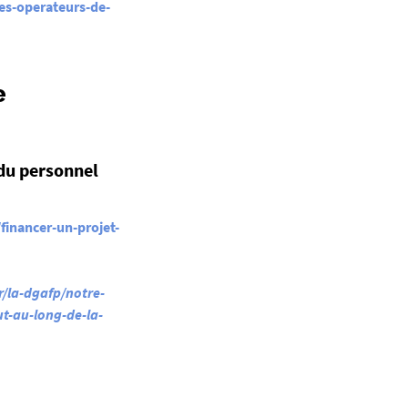
les-operateurs-de-
e
du personnel
financer-un-projet-
/la-dgafp/notre-
ut-au-long-de-la-