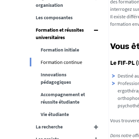
des formation
organisation
interrogez sur
Il existe diff
Les composantes
formation env
Formation et réussites
universitaires
Vous êt
Formation initiale
Le FIF-PL 
Formation continue
Innovations
Destiné au
pédagogiques
Profession
ergothéra
Accompagnement et
orthophon
réussite étudiante
psychothé
Vie étudiante
Vous trouvere
La recherche
Dans notre off