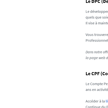
Le DPC (D
Le développem
quels que soie
Il vise à main
Vous trouvere
Professionne
Dans notre off
la page web d
Le CPF (C
Le Compte Per
ans en activi
Accéder à la
l
Continue du P