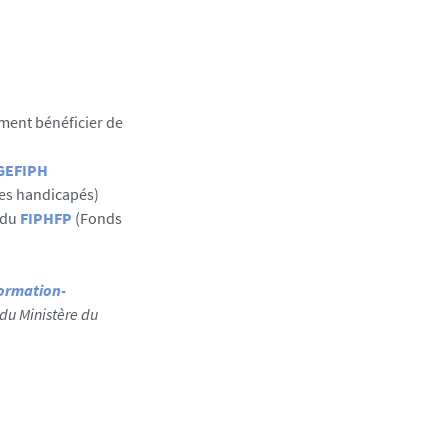
ment bénéficier de
GEFIPH
des handicapés)
 du
FIPHFP
(Fonds
formation-
e du Ministère du