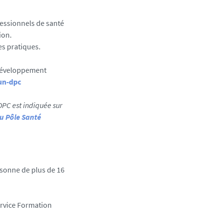
essionnels de santé
ion.
es pratiques.
 Développement
un-dpc
 DPC est indiquée sur
du Pôle Santé
rsonne de plus de 16
ervice Formation