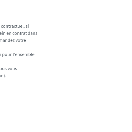
 contractuel, si
lein en contrat dans
emandez votre
m pour l'ensemble
nous vous
on).