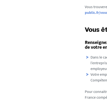
Vous trouvere
public.fr/vos
Vous êt
Renseigne
de votre 
Dans le c
l’entrepri
employeur
Votre empl
Compéten
Pour connaitre
France compé