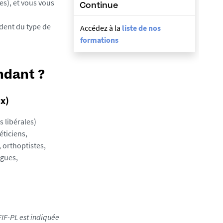
es), et vous vous
Continue
ndent du type de
Accédez à la
liste de nos
formations
ndant ?
ux)
s libérales)
éticiens,
 orthoptistes,
ogues,
FIF-PL est indiquée