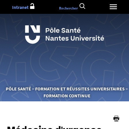
Aller
Intranet
Rechercher
au
contenu
Vous
PÔLE SANTÉ
FORMATION ET RÉUSSITES UNIVERSITAIRES
êtes
FORMATION CONTINUE
ici :