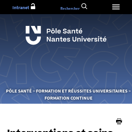
Aller
Intranet
Rechercher
au
contenu
Vous
PÔLE SANTÉ
FORMATION ET RÉUSSITES UNIVERSITAIRES
êtes
FORMATION CONTINUE
ici :